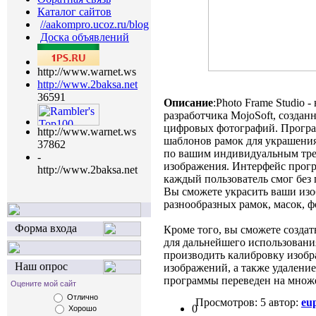
Каталог сайтов
//aakompro.ucoz.ru/blog
Доска объявлений
http://www.warnet.ws
http://www.2baksa.net
36591
Описание
:Photo Frame Studio 
разработчика MojoSoft, создан
цифровых фотографий. Програм
http://www.warnet.ws
шаблонов рамок для украшения
37862
по вашим индивидуальным тре
-
изображения. Интерфейс прогр
http://www.2baksa.net
каждый пользователь смог без
Вы сможете украсить ваши из
разнообразных рамок, масок, ф
Форма входа
Кроме того, вы сможете созда
для дальнейшего использовани
производить калибровку изобр
Наш опрос
изображений, а также удаление
программы переведен на множе
Оцените мой сайт
Отлично
Просмотров: 5 автор:
eu
0
Хорошо