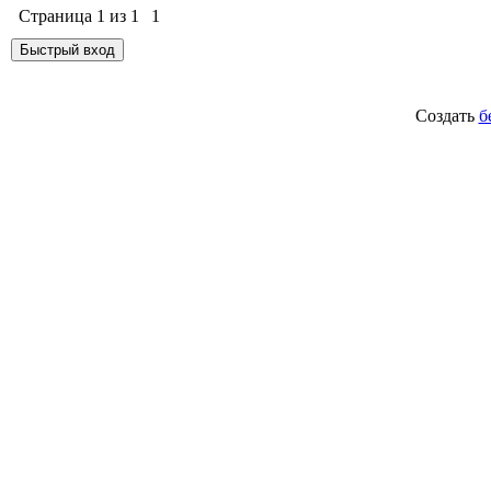
Страница
1
из
1
1
Создать
б