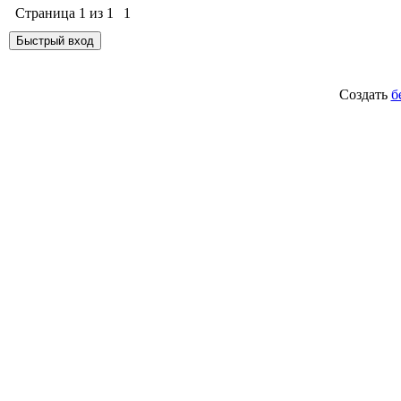
Страница
1
из
1
1
Создать
б