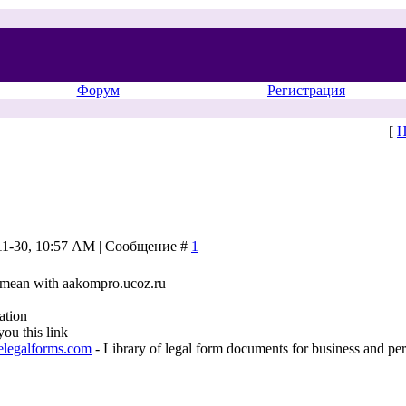
Форум
Регистрация
[
Н
-11-30, 10:57 AM | Сообщение #
1
 mean with aakompro.ucoz.ru
ation
you this link
elegalforms.com
- Library of legal form documents for business and per