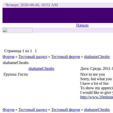
Четверг, 2026-08-06, 10:52 AM
Начало
Страница
1
из
1
1
Форум
»
Тестовый раздел
»
Тестовый форум
»
shabameCheabs
shabameCheabs
shabameCheabs
Дата: Среда, 2011
Группа: Гости
Nice to see you
Sorry, but what you
I have a lot of fun
To show my appreci
I would like to give 
http://www.10minut
Форум
»
Тестовый раздел
»
Тестовый форум
»
shabameCheabs