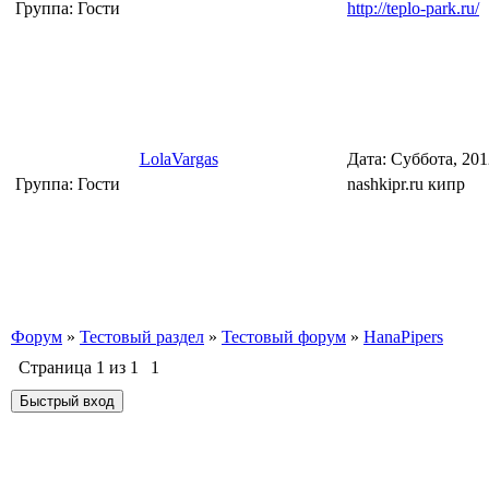
Группа: Гости
http://teplo-park.ru/
LolaVargas
Дата: Суббота, 20
Группа: Гости
nashkipr.ru кипр
Форум
»
Тестовый раздел
»
Тестовый форум
»
HanaPipers
Страница
1
из
1
1