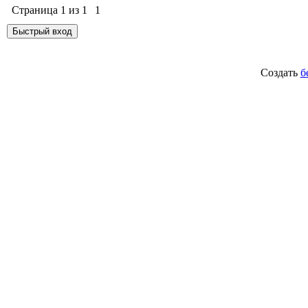
Страница
1
из
1
1
Создать
б