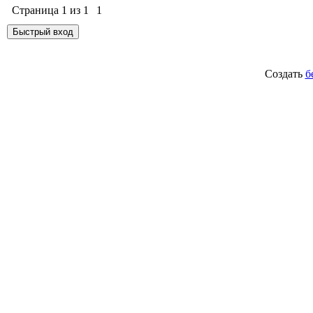
Страница
1
из
1
1
Создать
б