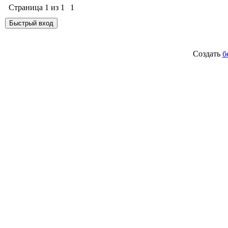
Страница
1
из
1
1
Создать
б