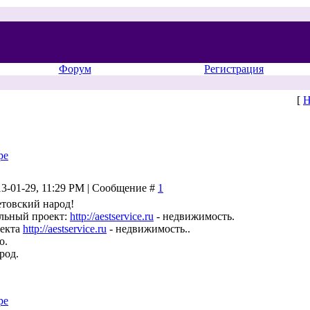
Форум
Регистрация
[
Н
pe
13-01-29, 11:29 PM | Сообщение #
1
товский народ!
ельный проект:
http://aestservice.ru
- недвижимость.
оекта
http://aestservice.ru
- недвижимость..
о.
род.
pe