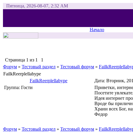
Пятница, 2026-08-07, 2:32 AM
Начало
Страница
1
из
1
1
Форум
»
Тестовый раздел
»
Тестовый форум
»
FailkReerplellaby
FailkReerplellabype
FailkReerplellabype
Дата: Вторник, 20
Группа: Гости
Приветки, интерне
Посетите увлекат
Идея интернет пр
Вроде бы приличн
Храни всех Бог, на
Федор
Форум
»
Тестовый раздел
»
Тестовый форум
»
FailkReerplellaby