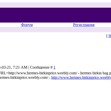
Форум
Регистрация
[
Н
3-03-21, 7:21 AM | Сообщение #
1
RL=http://www.hermes-birkinprice.weebly.com/ - hermes birkin bag 
rmes-birkinprice.weebly.com/ -
http://www.hermes-birkinprice.weebl