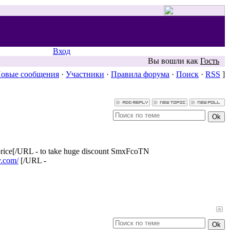
Вход
Вы вошли как
Гость
овые сообщения
·
Участники
·
Правила форума
·
Поиск
·
RSS
]
price[/URL - to take huge discount SmxFcoTN
y.com/
[/URL -