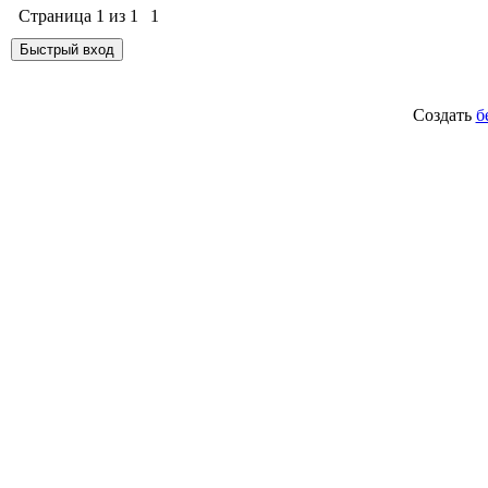
Страница
1
из
1
1
Создать
б