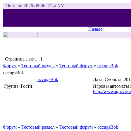
Четверг, 2026-08-06, 7:24 AM
Начало
Страница
1
из
1
1
Форум
»
Тестовый раздел
»
Тестовый форум
»
occugsBok
occugsBok
occugsBok
Дата: Суббота, 20
Группа: Гости
Игровы автоматы 
http://www.igrovie-a
Форум
»
Тестовый раздел
»
Тестовый форум
»
occugsBok