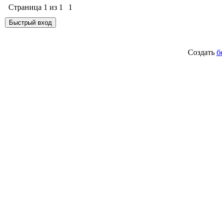
Страница
1
из
1
1
Создать
б