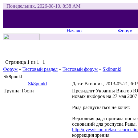
Понедельник, 2026-08-10, 8:38 AM
Начало
Форум
Страница
1
из
1
1
Форум
»
Тестовый раздел
»
Тестовый форум
»
Sk8punkl
Sk8punkl
Sk8punkl
Дата: Вторник, 2013-05-21, 6:
Группа: Гости
Президент Украины Виктор Ющ
новых выборов на 27 мая 2007 
Рада распускаться не хочет:
Верховная рада приняла пост
оснований для роспуска Рады.
http://eyesvision.ru/laser-correcti
коррекция зрения