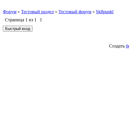
Форум
»
Тестовый раздел
»
Тестовый форум
»
Sk8punkl
Страница
1
из
1
1
Создать
б