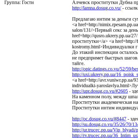
Группа: Гости
Алчевск проститутки Дубна пр
http://lamna.dosug.co.vu/
- ссылк
Предлагаю интим за деньги с
<a href=http://nimix.rpesam.pp.u
salon/131/>Первый секс за ден
href=http://qusro.ukrery.pp.ua/
проститутки</a> <a href=http://fr
kostromy.html>Индивидуалки г
До этакий инспекции осталось 
не предпримет быстрых шагов.
тайге.
http://opic.datings.co.vu/52/59/b
http://uxi.ukrery.pp.ua/16_poisk_s
<a href=http://avr.vuniwr.pp.ua
individualki-yaroslavlya.html
http://upr.dosug.co.vu/#2605
- зд
На каменном полу, между шпа
Проститутки академическая на
Проститутки интим индивидуа
http://oc.dosug.co.vu/#8447
- зде
http://su.dosug.co.vu/35/26/70/13
http://ur.trucec.pp.ua/Vip_blyad
http://rv.trucec.pp.ua/36_Intim_u