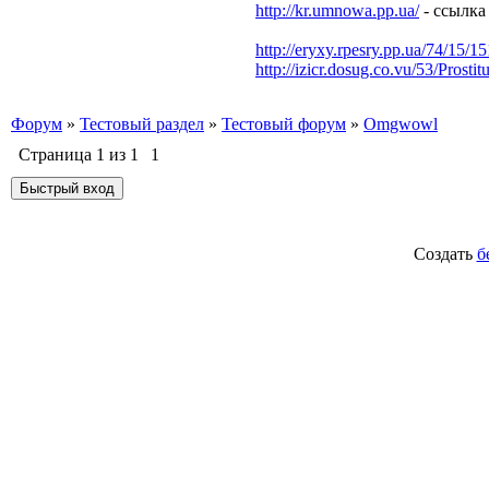
http://kr.umnowa.pp.ua/
- ссылка
http://eryxy.rpesry.pp.ua/74/15/1
http://izicr.dosug.co.vu/53/Prost
Форум
»
Тестовый раздел
»
Тестовый форум
»
Omgwowl
Страница
1
из
1
1
Создать
б