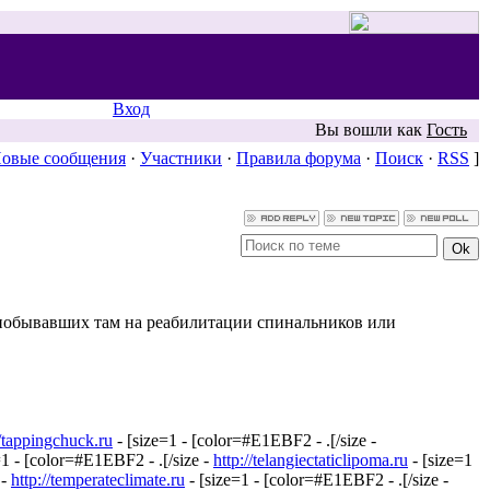
Вход
Вы вошли как
Гость
овые сообщения
·
Участники
·
Правила форума
·
Поиск
·
RSS
]
в побывавших там на реабилитации спинальников или
//tappingchuck.ru
- [size=1 - [color=#E1EBF2 - .[/size -
=1 - [color=#E1EBF2 - .[/size -
http://telangiectaticlipoma.ru
- [size=1
 -
http://temperateclimate.ru
- [size=1 - [color=#E1EBF2 - .[/size -