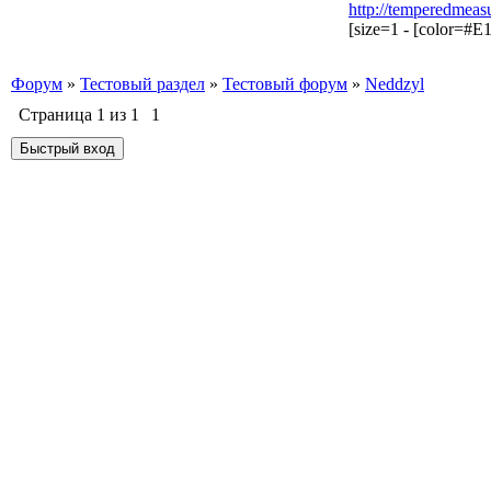
http://temperedmeas
[size=1 - [color=#E1
Форум
»
Тестовый раздел
»
Тестовый форум
»
Neddzyl
Страница
1
из
1
1