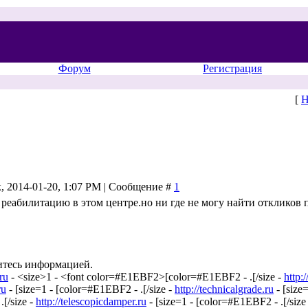
Форум
Регистрация
[
Н
, 2014-01-20, 1:07 PM | Сообщение #
1
 реабилитацию в этом центре.но ни где не могу найти отклико
итесь информацией.
.ru
- <size>1 - <font color=#E1EBF2>[color=#E1EBF2 - .[/size -
http:
ru
- [size=1 - [color=#E1EBF2 - .[/size -
http://technicalgrade.ru
- [size
[/size -
http://telescopicdamper.ru
- [size=1 - [color=#E1EBF2 - .[/size