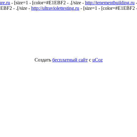
ure.ru
- [size=1 - [color=#E1EBF2 - .[/size -
http://tenementbuilding.ru
-
EBF2 - .[/size -
http://ultraviolettesting.ru
- [size=1 - [color=#E1EBF2 - 
Создать
бесплатный сайт
с
uCoz