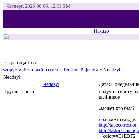
Четверг, 2026-08-06, 12:01 PM
Начало
Страница
1
из
1
1
Форум
»
Тестовый раздел
»
Тестовый форум
»
Neddzyl
Neddzyl
Neddzyl
Дата: Понедельник
Группа: Гости
получила квоту на
шейников
..может кто был?
подскажите.подел
http://tapecorrection
http://taskreasoning.
- [color=#E1EBF2 - .