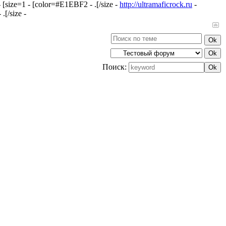
 [size=1 - [color=#E1EBF2 - .[/size -
http://ultramaficrock.ru
-
.[/size -
Поиск: