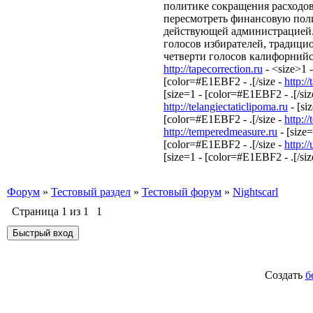
политике сокращения расходов
пересмотреть финансовую поли
действующей администрацией.
голосов избирателей, традици
четверти голосов калифорнийс
http://tapecorrection.ru
- <size>1
[color=#E1EBF2 - .[/size -
http:/
[size=1 - [color=#E1EBF2 - .[/siz
http://telangiectaticlipoma.ru
- [si
[color=#E1EBF2 - .[/size -
http:/
http://temperedmeasure.ru
- [size
[color=#E1EBF2 - .[/size -
http:/
[size=1 - [color=#E1EBF2 - .[/siz
Форум
»
Тестовый раздел
»
Тестовый форум
»
Nightscarl
Страница
1
из
1
1
Создать
б